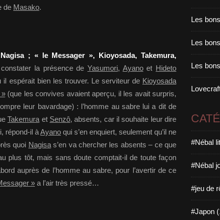
ue de
Masako
.
Les bons
Les bons 
: Nagisa ; « le Messager », Kioyosada, Takemura,
Les bons
constater la présence de
Yasumori
,
Ayano
et
Hideto
 il espérait bien les trouver. Le serviteur de
Kioyosada
Lovecraft
 »
(que les convives avaient aperçu, il les avait surpris,
rompre leur bavardage) : l’homme au sabre lui a dit de
CAT
que
Takemura
et
Senzô
, absents, car il souhaite leur dire
, répond-il à
Ayano
qui s’en enquiert, seulement qu’il ne
#Nébal l
près quoi
Nagisa
s’en va chercher les absents – ce que
au plus tôt, mais sans doute comptait-il de toute façon
#Nébal j
d’abord auprès de l’homme au sabre, pour l’avertir de ce
 Messager »
a l’air très pressé…
#jeu de r
#Japon (