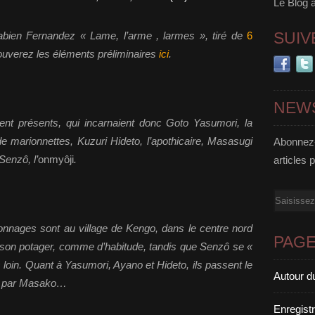
Le Blog 
SUIV
bien Fernandez « Lame, l’arme , larmes », tiré de
6
rouverez les éléments préliminaires
ici
.
NEW
ient présents, qui incarnaient donc Goto Yasumori, la
e marionnettes, Kuzuri Hideto, l’apothicaire, Masasugi
Abonnez-
Senzô, l’
onmyôji
.
articles 
Email
onnages sont au village de Kengo, dans le centre nord
PAG
 son potager, comme d’habitude, tandis que Senzô se «
 loin. Quant à Yasumori, Ayano et Hideto, ils passent le
Autour d
ue par Masako…
Enregist