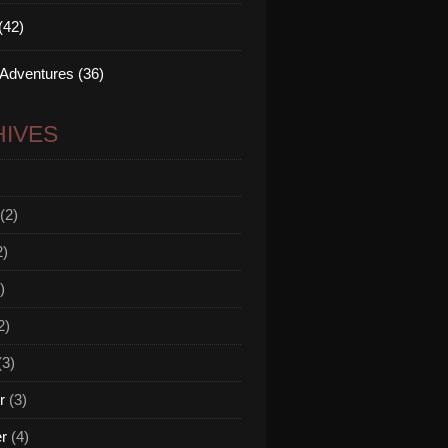
(42)
 Adventures (36)
IVES
(2)
2)
)
2)
(3)
r
(3)
er
(4)