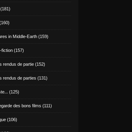
 (181)
(160)
res in Middle-Earth (159)
fiction (157)
 rendus de partie (152)
 rendus de parties (131)
ste... (125)
egarde des bons films (111)
que (106)