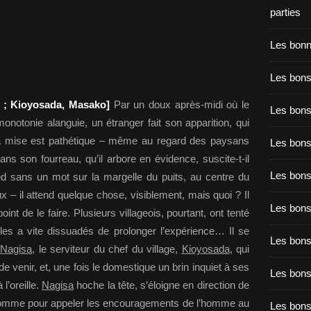
parties
Les bon
Les bons
a ; Kioyosada, Masako]
Par un doux après-midi où le
Les bons
notonie alanguie, un étranger fait son apparition, qui
. Sa mise est pathétique – même au regard des paysans
Les bons
ans son fourreau, qu’il arbore en évidence, suscite-t-il
Les bons
ied sans un mot sur la margelle du puits, au centre du
x – il attend quelque chose, visiblement, mais quoi ? Il
Les bon
oint de le faire. Plusieurs villageois, pourtant, ont tenté
 les a vite dissuadés de prolonger l’expérience… Il se
Les bon
Nagisa
, le serviteur du chef du village,
Kioyosada
, qui
e de venir, et, une fois le domestique un brin inquiet à ses
Les bons
l’oreille.
Nagisa
hoche la tête, s’éloigne en direction de
comme pour appeler les encouragements de l’homme au
Les bon