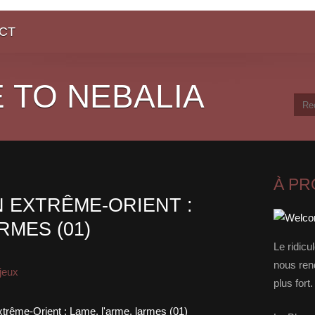
CT
 TO NEBALIA
À P
N EXTRÊME-ORIENT :
RMES (01)
Le ridicu
nous rend
jeux
plus for