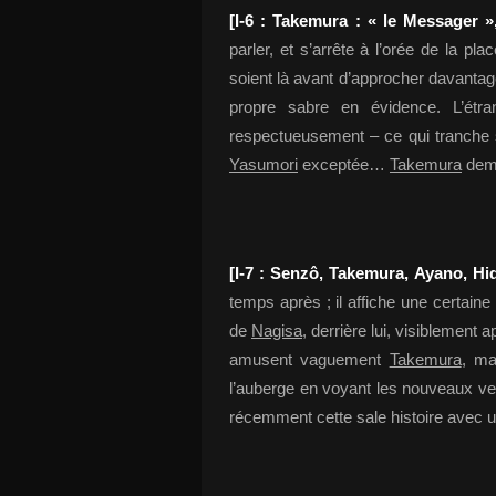
[I-6 : Takemura : « le Messager »
parler, et s’arrête à l’orée de la p
soient là avant d’approcher davantag
propre sabre en évidence. L’étran
respectueusement – ce qui tranche 
Yasumori
exceptée…
Takemura
deme
[I-7 : Senzô, Takemura, Ayano, Hi
temps après ; il affiche une certain
de
Nagisa
, derrière lui, visiblement 
amusent vaguement
Takemura
, ma
l’auberge en voyant les nouveaux v
récemment cette sale histoire avec 