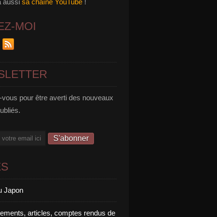
a aussi
sa chaîne YouTube
!
EZ-MOI
SLETTER
vous pour être averti des nouveaux
publiés.
ES
u Japon
rements, articles, comptes rendus de