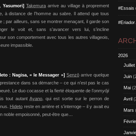
, Yasumori]
Takemura
arrive au village à proprement
#Essais 
lace, à distance de l’homme au sabre. Il attend que tous
e ; par ailleurs, sans se montrer menaçant, il garde son
#Eriador
ger le voit et, sans s’avancer vers lui, s’incline
sur son comportement avec tous les autres villageois,
ARCH
ure impassible.
2026
Juillet
deto : Nagisa, « le Messager »]
Senzô
arrive quelque
Juin
(
e prestance dans sa démarche – ce qui n’est pas le cas
Mai
(2
apeuré. Le duo cocasse et la fierté éloquente de l’
onmyôji
is tout autant
Ayano
, qui est sortie sur le perron de
Avril
(
enus.
Hideto
reste en arrière et s’interroge – il y avait eu
Mars
un noble empoisonné, peut-être que…
Févrie
Janvi