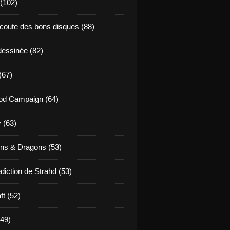
 (102)
coute des bons disques (88)
essinée (82)
(67)
od Campaign (64)
 (63)
ns & Dragons (53)
diction de Strahd (53)
ft (52)
(49)