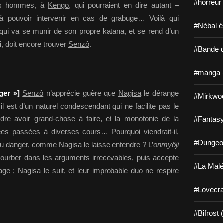
#horreur
les hommes, à
Kengo
, qui pourraient en dire autant –
 à pouvoir intervenir en cas de grabuge… Voilà qui
#Nébal é
 qui va se munir de son propre katana, et se rend d’un
ui, doit encore trouver
Senzô
.
#Bande d
#manga 
ager »]
Senzô
n’apprécie guère que
Nagisa
le dérange
#Mirkwo
t il est d’un naturel condescendant qui ne facilite pas le
ndre avoir grand-chose à faire, et la monotonie de la
#Fantasy
s passées à diverses cours… Pourquoi viendrait-il,
#Dungeo
a du danger, comme
Nagisa
le laisse entendre ? L’
onmyôji
bourber dans les arguments irrecevables, puis accepte
#La Malé
lage ;
Nagisa
le suit, et leur improbable duo ne respire
#Lovecra
#Bifrost 