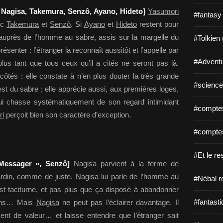
 ; Nagisa, Takemura, Senzô, Ayano, Hideto]
Yasumori
#fantasy
ec
Takemura
et
Senzô
. Si
Ayano
et
Hideto
restent pour
d auprès de l’homme au sabre, assis sur la margelle du
#Tolkien 
 présenter : l’étranger la reconnaît aussitôt et l’appelle par
#Adventu
plus tant que tous ceux qu’il a cités ne seront pas là.
ôtés : elle constate à n’en plus douter la très grande
#science-
est du sabre ; elle apprécie aussi, aux premières loges,
qui chasse systématiquement de son regard intimidant
#comptes
ri
perçoit bien son caractère d’exception.
#comptes
#Et le re
 Messager », Senzô]
Nagisa
parvient à la ferme de
jardin, comme de juste.
Nagisa
lui parle de l’homme au
#Nébal r
t taciturne, et pas plus que ça disposé à abandonner
#fantasti
ions… Mais
Nagisa
ne peut pas l’éclairer davantage. Il
ent de valeur… et laisse entendre que l’étranger sait