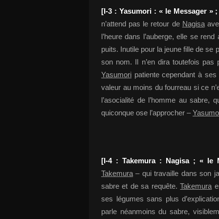
[I-3 : Yasumori : « le Messager »
n’attend pas le retour de
Nagisa
av
l’heure dans l’auberge, elle se ren
puits. Inutile pour la jeune fille de se
son nom. Il n’en dira toutefois pas 
Yasumori
patiente cependant à ses c
valeur au moins du fourreau si ce n’
l’asocialité de l’homme au sabre, 
quiconque ose l’approcher –
Yasumo
[I-4 : Takemura : Nagisa ; « le
Takemura
– qui travaille dans son 
sabre et de sa requête.
Takemura
es
ses légumes sans plus d’explicat
parle néanmoins du sabre, visiblem