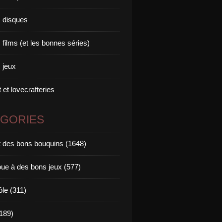
 disques
films (et les bonnes séries)
 jeux
 et lovecrafteries
ÉGORIES
it des bons bouquins (1648)
oue à des bons jeux (577)
ôle (311)
189)