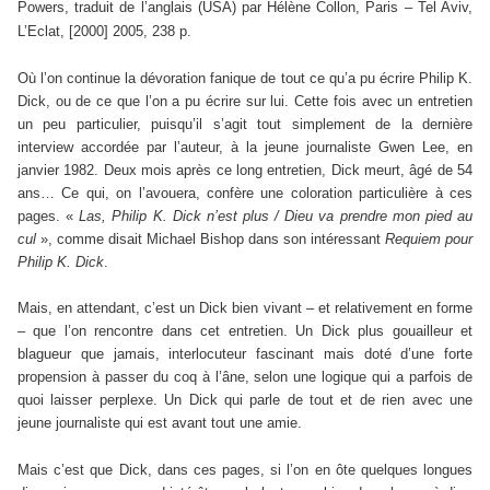
Powers, traduit de l’anglais (USA) par Hélène Collon, Paris – Tel Aviv,
L’Eclat, [2000] 2005, 238 p.
Où l’on continue la dévoration fanique de tout ce qu’a pu écrire Philip K.
Dick, ou de ce que l’on a pu écrire sur lui. Cette fois avec un entretien
un peu particulier, puisqu’il s’agit tout simplement de la dernière
interview accordée par l’auteur, à la jeune journaliste Gwen Lee, en
janvier 1982. Deux mois après ce long entretien, Dick meurt, âgé de 54
ans… Ce qui, on l’avouera, confère une coloration particulière à ces
pages. «
Las, Philip K. Dick n’est plus / Dieu va prendre mon pied au
cul
», comme disait Michael Bishop dans son intéressant
Requiem pour
Philip K. Dick
.
Mais, en attendant, c’est un Dick bien vivant – et relativement en forme
– que l’on rencontre dans cet entretien. Un Dick plus gouailleur et
blagueur que jamais, interlocuteur fascinant mais doté d’une forte
propension à passer du coq à l’âne, selon une logique qui a parfois de
quoi laisser perplexe. Un Dick qui parle de tout et de rien avec une
jeune journaliste qui est avant tout une amie.
Mais c’est que Dick, dans ces pages, si l’on en ôte quelques longues