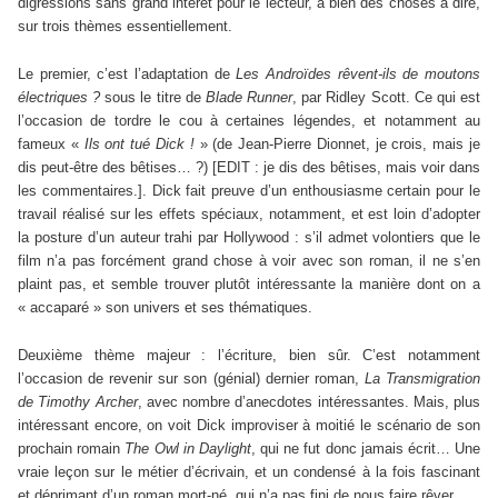
digressions sans grand intérêt pour le lecteur, a bien des choses à dire,
sur trois thèmes essentiellement.
Le premier, c’est l’adaptation de
Les Androïdes rêvent-ils de moutons
électriques ?
sous le titre de
Blade Runner
, par Ridley Scott. Ce qui est
l’occasion de tordre le cou à certaines légendes, et notamment au
fameux «
Ils ont tué Dick !
» (de Jean-Pierre Dionnet, je crois, mais je
dis peut-être des bêtises… ?) [EDIT : je dis des bêtises, mais voir dans
les commentaires.]. Dick fait preuve d’un enthousiasme certain pour le
travail réalisé sur les effets spéciaux, notamment, et est loin d’adopter
la posture d’un auteur trahi par Hollywood : s’il admet volontiers que le
film n’a pas forcément grand chose à voir avec son roman, il ne s’en
plaint pas, et semble trouver plutôt intéressante la manière dont on a
« accaparé » son univers et ses thématiques.
Deuxième thème majeur : l’écriture, bien sûr. C’est notamment
l’occasion de revenir sur son (génial) dernier roman,
La Transmigration
de Timothy Archer
, avec nombre d’anecdotes intéressantes. Mais, plus
intéressant encore, on voit Dick improviser à moitié le scénario de son
prochain romain
The Owl in Daylight
, qui ne fut donc jamais écrit… Une
vraie leçon sur le métier d’écrivain, et un condensé à la fois fascinant
et déprimant d’un roman mort-né, qui n’a pas fini de nous faire rêver…