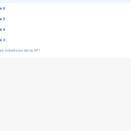
e 6
e 5
e 4
e 3
s créatrices de la VF !
e 2
e 1
e Mektoub My Love arrive enfin ! Rencontre avec Shaïn Boumedine et Sal
i : après Toni en famille
elle réalise le bouleversant Dites lui que je l'aime
ais ! Rencontre autour de Vie privée de Rebecca Zlotowski
 de Marguerite, Grave... Rencontre avec Ella Rumpf