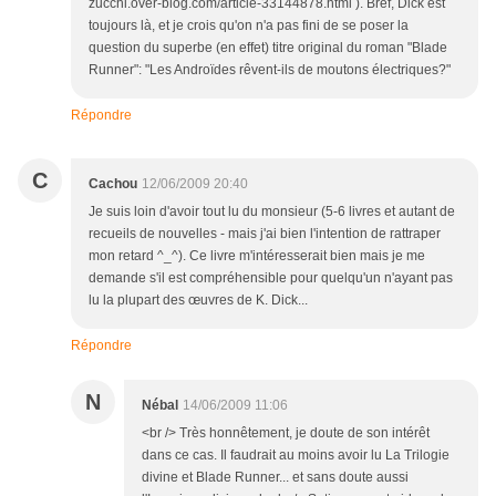
zucchi.over-blog.com/article-33144878.html ). Bref, Dick est
toujours là, et je crois qu'on n'a pas fini de se poser la
question du superbe (en effet) titre original du roman "Blade
Runner": "Les Androïdes rêvent-ils de moutons électriques?"
Répondre
C
Cachou
12/06/2009 20:40
Je suis loin d'avoir tout lu du monsieur (5-6 livres et autant de
recueils de nouvelles - mais j'ai bien l'intention de rattraper
mon retard ^_^). Ce livre m'intéresserait bien mais je me
demande s'il est compréhensible pour quelqu'un n'ayant pas
lu la plupart des œuvres de K. Dick...
Répondre
N
Nébal
14/06/2009 11:06
<br /> Très honnêtement, je doute de son intérêt
dans ce cas. Il faudrait au moins avoir lu La Trilogie
divine et Blade Runner... et sans doute aussi