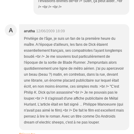
l'Invasions divines de<br /> Sutin, ça peut aider...<br
/> <br /> <br />
A
arutha
12/06/2009 18:09
Privilège de l'âge, je suis un fan de la première heure du
maître. A l'époque d'ailleurs, les fans de Dick étaient
essentiellement français, ses compatriotes l'ayant longtemps
boudé.<br /> Je me souviens tout particulièrement de
l'époque de la sortie de Blade Runner. J'empruntais alors
quotidiennement une ligne de métro aérien. j'ai pu apercevoir
un beau (beau ?) matin, en contrebas, dans la rue, devant
une librarie, un énorme placard publicitaire sur lequel était
écrit, en non moins énorme, ces simples mots :<br /> "C'est
Philip K. Dick qu'on assassine"<br /> Je ne pouvais pas le
louper.<br /> Il s'agissait d'une affiche publicitaire de Métal
Hurlant. L'article était en fait signé ... Philippe Manoeuvre (qui
n'avait pas aimé le film).<br /> De fait le film est excellent mais
pensez à lire le roman. Avec un titre comme Do Androids
dream of electric sheeps, c'est à ne pas louper.