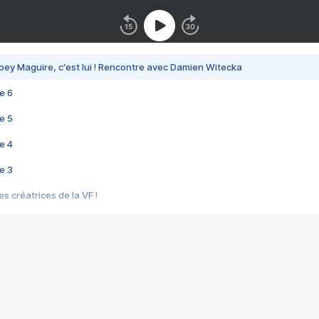
bey Maguire, c'est lui ! Rencontre avec Damien Witecka
e 6
e 5
e 4
e 3
s créatrices de la VF !
e 2
e 1
e Mektoub My Love arrive enfin ! Rencontre avec Shaïn Boumedine et Sal
i : après Toni en famille