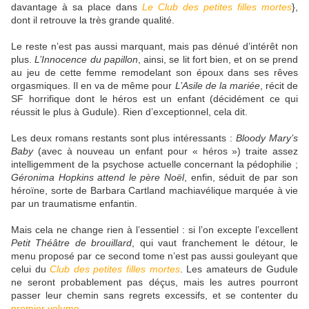
davantage à sa place dans
Le Club des petites filles mortes
},
dont il retrouve la très grande qualité.
Le reste n’est pas aussi marquant, mais pas dénué d’intérêt non
plus.
L’Innocence du papillon
, ainsi, se lit fort bien, et on se prend
au jeu de cette femme remodelant son époux dans ses rêves
orgasmiques. Il en va de même pour
L’Asile de la mariée
, récit de
SF horrifique dont le héros est un enfant (décidément ce qui
réussit le plus à Gudule). Rien d’exceptionnel, cela dit.
Les deux romans restants sont plus intéressants :
Bloody Mary’s
Baby
(avec à nouveau un enfant pour « héros ») traite assez
intelligemment de la psychose actuelle concernant la pédophilie ;
Géronima Hopkins attend le père Noël
, enfin, séduit de par son
héroïne, sorte de Barbara Cartland machiavélique marquée à vie
par un traumatisme enfantin.
Mais cela ne change rien à l’essentiel : si l’on excepte l’excellent
Petit Théâtre de brouillard
, qui vaut franchement le détour, le
menu proposé par ce second tome n’est pas aussi gouleyant que
celui du
Club des petites filles mortes
. Les amateurs de Gudule
ne seront probablement pas déçus, mais les autres pourront
passer leur chemin sans regrets excessifs, et se contenter du
premier volume
…