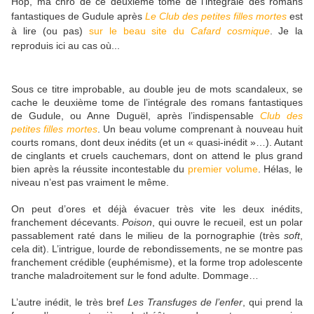
Hop, ma chro de ce deuxième tome de l’intégrale des romans
fantastiques de Gudule après
Le Club des petites filles mortes
est
à lire (ou pas)
sur le beau site du
Cafard cosmique
. Je la
reproduis ici au cas où...
Sous ce titre improbable, au double jeu de mots scandaleux, se
cache le deuxième tome de l’intégrale des romans fantastiques
de Gudule, ou Anne Duguël, après l’indispensable
Club des
petites filles mortes
. Un beau volume comprenant à nouveau huit
courts romans, dont deux inédits (et un « quasi-inédit »…). Autant
de cinglants et cruels cauchemars, dont on attend le plus grand
bien après la réussite incontestable du
premier volume
. Hélas, le
niveau n’est pas vraiment le même.
On peut d’ores et déjà évacuer très vite les deux inédits,
franchement décevants.
Poison
, qui ouvre le recueil, est un polar
passablement raté dans le milieu de la pornographie (très
soft
,
cela dit). L’intrigue, lourde de rebondissements, ne se montre pas
franchement crédible (euphémisme), et la forme trop adolescente
tranche maladroitement sur le fond adulte. Dommage…
L’autre inédit, le très bref
Les Transfuges de l’enfer
, qui prend la