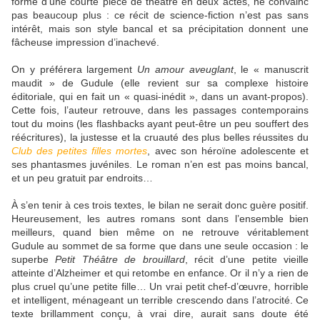
forme d’une courte pièce de théâtre en deux actes, ne convainc
pas beaucoup plus : ce récit de science-fiction n’est pas sans
intérêt, mais son style bancal et sa précipitation donnent une
fâcheuse impression d’inachevé.
On y préférera largement
Un amour aveuglant
, le « manuscrit
maudit » de Gudule (elle revient sur sa complexe histoire
éditoriale, qui en fait un « quasi-inédit », dans un avant-propos).
Cette fois, l’auteur retrouve, dans les passages contemporains
tout du moins (les flashbacks ayant peut-être un peu souffert des
réécritures), la justesse et la cruauté des plus belles réussites du
Club des petites filles mortes
, avec son héroïne adolescente et
ses phantasmes juvéniles. Le roman n’en est pas moins bancal,
et un peu gratuit par endroits…
À s’en tenir à ces trois textes, le bilan ne serait donc guère positif.
Heureusement, les autres romans sont dans l’ensemble bien
meilleurs, quand bien même on ne retrouve véritablement
Gudule au sommet de sa forme que dans une seule occasion : le
superbe
Petit Théâtre de brouillard
, récit d’une petite vieille
atteinte d’Alzheimer et qui retombe en enfance. Or il n’y a rien de
plus cruel qu’une petite fille… Un vrai petit chef-d’œuvre, horrible
et intelligent, ménageant un terrible crescendo dans l’atrocité. Ce
texte brillamment conçu, à vrai dire, aurait sans doute été