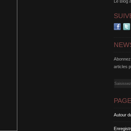
Le Blog 
SUIV
NEW
Abonnez-
articles 
Email
PAG
Autour d
Enregist