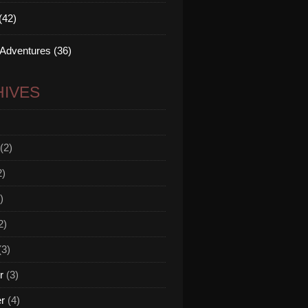
(42)
 Adventures (36)
IVES
(2)
2)
)
2)
(3)
r
(3)
er
(4)