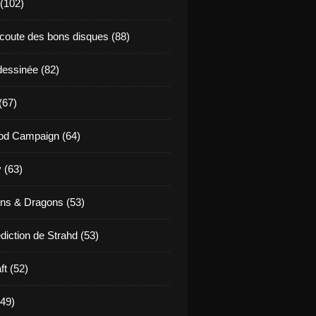
 (102)
coute des bons disques (88)
essinée (82)
(67)
od Campaign (64)
 (63)
ns & Dragons (53)
diction de Strahd (53)
ft (52)
(49)