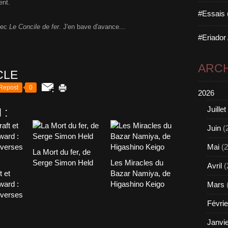
ent.
#Essais 
avec
Le Concile de fer
. J'en bave d'avance...
#Eriador
ARCH
CLE
Repost
0
2026
Juillet
 :
Juin
(
Mai
(2
La Mort du fer, de
Serge Simon Held
Les Miracles du
Avril
(
t et
Bazar Namiya, de
ward :
Higashino Keigo
Mars
overses
Févrie
Janvi