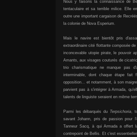
Nous y faisons la connaissance de Bell
tentaculaire et sa terrible milice. Ell
outre une important cargaison de Recréés
la colonie de Nova Esperium.
Mais le navire est bientôt pris d'ass
extraordinaire cité flottante composée de
inconcevable utopie pirate, le pouvoir a
Amants, aux visages couturés de cicatric
trio charismatique ne manque pas d'
interminable, dont chaque étape fait 
opposition... et notamment, à son maigre
parvient pas à s'intégrer à Armada, qu'e
talents de linguiste seraient en même tem
Parmi les débarqués du
Terpsichoria
, t
savant Johann, pris de passion pour l
Tanneur Sacq, à qui Armada a offert la 
contrepoint de Bellis. Et c'est essentie