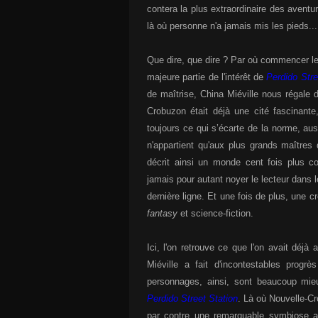
contera la plus extraordinaire des aven
là où personne n'a jamais mis les pieds...
Que dire, que dire ? Par où commencer le
majeure partie de l'intérêt de
Perdido Stre
de maîtrise, China Miéville nous régale 
Crobuzon était déjà une cité fascinant
toujours ce qui s’écarte de la norme, auss
n'appartient qu'aux plus grands maîtres
décrit ainsi un monde cent fois plus c
jamais pour autant noyer le lecteur dans l
dernière ligne. Et une fois de plus, une c
fantasy
et science-fiction.
Ici, l'on retrouve ce que l'on avait déjà
Miéville a fait d'incontestables progr
personnages, ainsi, sont beaucoup mi
Perdido Street Station
. Là où Nouvelle-Cr
par contre une remarquable symbiose av