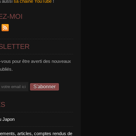
a aussi
sa chaîne YouTube
!
EZ-MOI
SLETTER
vous pour être averti des nouveaux
publiés.
ES
u Japon
rements, articles, comptes rendus de