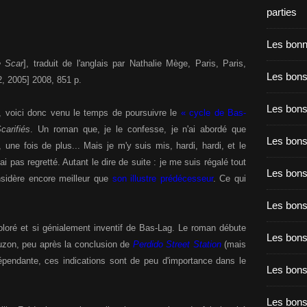
parties
Les bon
 Scar
], traduit de l'anglais par Nathalie Mège, Paris, Paris,
Les bons
2, 2005] 2008, 851 p.
Les bons
, voici donc venu le temps de poursuivre le
« cycle de Bas-
carifiés
. Un roman que, je le confesse, je n'ai abordé que
Les bons
, une fois de plus... Mais je m'y suis mis, hardi, hardi, et le
ai pas regretté. Autant le dire de suite : je me suis régalé tout
Les bons
sidère encore meilleur que
son illustre prédécesseur
. Ce qui
Les bon
coloré et si génialement inventif de Bas-Lag. Le roman débute
Les bon
buzon, peu après la conclusion de
Perdido Street Station
(mais
ndépendante, ces indications sont de peu d'importance dans le
Les bons
Les bon