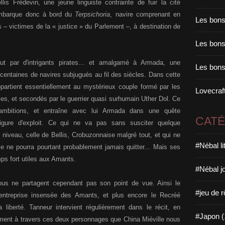
is Frédevin, une jeune linguiste contrainte de fuir la cité
e embarque donc à bord du
Terpsichoria
, navire comprenant en
Les bons
 – victimes de la « justice » du Parlement –, à destination de
Les bons 
aut par d'intrigants pirates... et amalgamé à Armada, une
Les bons
 centaines de navires subjugués au fil des siècles. Dans cette
ppartient essentiellement au mystérieux couple formé par les
Lovecraft
es, et secondés par le guerrier quasi surhumain Uther Dol. Ce
ambitions, et entraîne avec lui Armada dans une quête
CAT
figure d'exploit. Ce qui ne va pas sans susciter quelque
 niveau, celle de Bellis, Crobuzonnaise malgré tout, et qui ne
#Nébal l
lle ne pourra pourtant probablement jamais quitter... Mais ses
ps fort utiles aux Amants.
#Nébal j
ous ne partagent cependant pas son point de vue. Ainsi le
#jeu de r
'entreprise insensée des Amants, et plus encore le Recréé
liberté. Tanneur intervient régulièrement dans le récit, en
#Japon (
llement à travers ces deux personnages que China Miéville nous