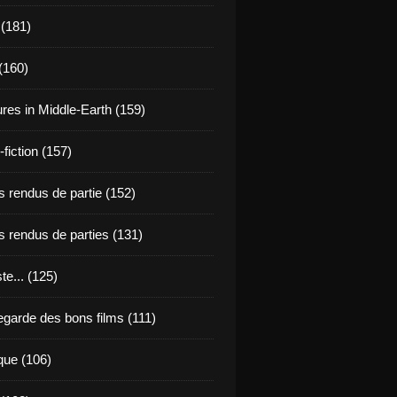
 (181)
(160)
res in Middle-Earth (159)
fiction (157)
 rendus de partie (152)
 rendus de parties (131)
ste... (125)
egarde des bons films (111)
que (106)