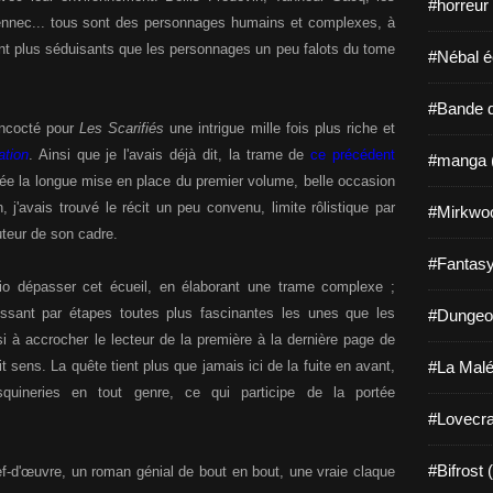
#horreur
Fennec... tous sont des personnages humains et complexes, à
ment plus séduisants que les personnages un peu falots du tome
#Nébal é
#Bande d
oncocté pour
Les Scarifiés
une intrigue mille fois plus riche et
ation
. Ainsi que je l'avais déjà dit, la trame de
ce précédent
#manga 
ée la longue mise en place du premier volume, belle occasion
 j'avais trouvé le récit un peu convenu, limite rôlistique par
#Mirkwo
teur de son cadre.
#Fantasy
rio dépasser cet écueil, en élaborant une trame complexe ;
essant par étapes toutes plus fascinantes les unes que les
#Dungeo
si à accrocher le lecteur de la première à la dernière page de
 sens. La quête tient plus que jamais ici de la fuite en avant,
#La Malé
esquineries en tout genre, ce qui participe de la portée
#Lovecra
#Bifrost 
f-d'œuvre, un roman génial de bout en bout, une vraie claque