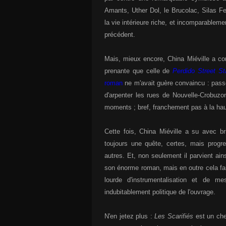
Amants, Uther Dol, le Brucolac, Silas 
la vie intérieure riche, et incomparable
précédent.
Mais, mieux encore, China Miéville a c
prenante que celle de
Perdido Street St
roman
ne m'avait guère convaincu : pass
d'arpenter les rues de Nouvelle-Crobuzon,
moments ; bref, franchement pas à la hau
Cette fois, China Miéville a su avec b
toujours une quête, certes, mais progr
autres. Et, non seulement il parvient ain
son énorme roman, mais en outre cela fait
lourde d'instrumentalisation et de m
indubitablement politique de l'ouvrage.
N'en jetez plus :
Les Scarifiés
est un che