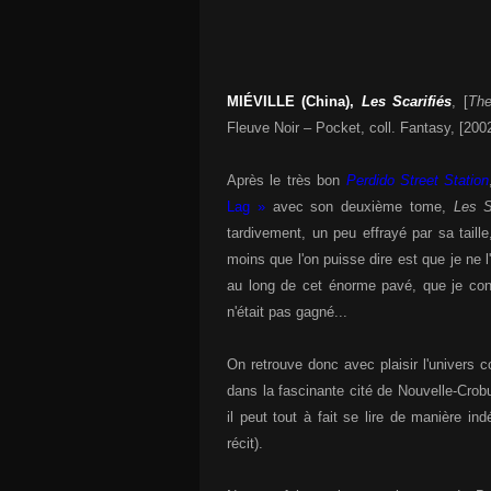
MIÉVILLE (China),
Les Scarifiés
, [
The
Fleuve Noir – Pocket, coll. Fantasy, [200
Après le très bon
Perdido Street Station
Lag »
avec son deuxième tome,
Les S
tardivement, un peu effrayé par sa taille
moins que l'on puisse dire est que je ne l'
au long de cet énorme pavé, que je con
n'était pas gagné...
On retrouve donc avec plaisir l'univers 
dans la fascinante cité de Nouvelle-Cro
il peut tout à fait se lire de manière i
récit).