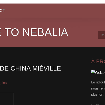
CT
 TO NEBALIA
À P
 DE CHINA MIÉVILLE
Le ridicu
quins
nous rend
plus for