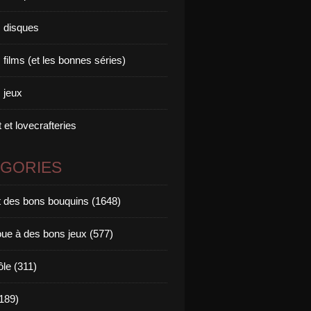
 disques
films (et les bonnes séries)
 jeux
 et lovecrafteries
ÉGORIES
it des bons bouquins (1648)
oue à des bons jeux (577)
ôle (311)
189)