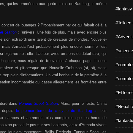
tures, qui les emmènera aux quatre coins de Bas-Lag, et même
#fantasy
#Tolkien 
 concert de louanges ? Probablement par ce qui faisait déjà la
et Station
: l'univers. Une fois de plus, mais avec encore plus
#Adventu
de son extraordinaire talent de créateur de mondes. Nouvelle-
e, mais Armada l'est probablement plus encore, comme l’est
#science-
i bigarrée soit-elle. L'auteur, avec un sens du détail rare, qui
 du genre, nous régale de trouvailles à chaque page. Il nous
#comptes
omplexe et pittoresque que Nouvelle-Crobuzon (si, si), sans
e trop-plein d'informations. Un vrai bonheur, de la première à la
#comptes
réation incomparable qui casse allègrement les frontières entre
#Et le re
 adoré dans
Perdido Street Station
. Mais, pour le reste, China
#Nébal r
ès depuis
le premier tome du « cycle de Bas-Lag »
. Les
eux campés et autrement plus complexes que les héros de
#fantasti
obuzon prenait le pas sur ses habitants, ceux d'Armada vivent
ec leur environnement. Bellis Frédevin, Tanneur Sacq, les