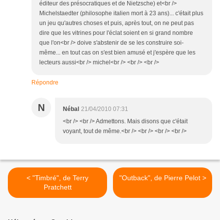
éditeur des présocratiques et de Nietzsche) et<br />
Michelstaedter (philosophe italien mort à 23 ans)... c'était plus
un jeu qu'autres choses et puis, après tout, on ne peut pas
dire que les vitrines pour l'éclat soient en si grand nombre
que l'on<br /> doive s'abstenir de se les construire soi-
même... en tout cas on s'est bien amusé et j'espère que les
lecteurs aussi<br /> michel<br /> <br /> <br />
Répondre
N
Nébal
21/04/2010 07:31
<br /> <br /> Admettons. Mais disons que c'était
voyant, tout de même.<br /> <br /> <br /> <br />
< "Timbré", de Terry
"Outback", de Pierre Pelot >
Pratchett