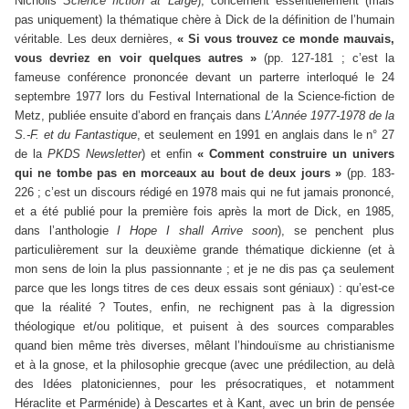
Nicholls
Science fiction at Large
), concernent essentiellement (mais
pas uniquement) la thématique chère à Dick de la définition de l’humain
véritable. Les deux dernières,
« Si vous trouvez ce monde mauvais,
vous devriez en voir quelques autres »
(pp. 127-181 ; c’est la
fameuse conférence prononcée devant un parterre interloqué le 24
septembre 1977 lors du Festival International de la Science-fiction de
Metz, publiée ensuite d’abord en français dans
L’Année 1977-1978 de la
S.-F. et du Fantastique
, et seulement en 1991 en anglais dans le n° 27
de la
PKDS Newsletter
) et enfin
« Comment construire un univers
qui ne tombe pas en morceaux au bout de deux jours »
(pp. 183-
226 ; c’est un discours rédigé en 1978 mais qui ne fut jamais prononcé,
et a été publié pour la première fois après la mort de Dick, en 1985,
dans l’anthologie
I Hope I shall Arrive soon
), se penchent plus
particulièrement sur la deuxième grande thématique dickienne (et à
mon sens de loin la plus passionnante ; et je ne dis pas ça seulement
parce que les longs titres de ces deux essais sont géniaux) : qu’est-ce
que la réalité ? Toutes, enfin, ne rechignent pas à la digression
théologique et/ou politique, et puisent à des sources comparables
quand bien même très diverses, mêlant l’hindouïsme au christianisme
et à la gnose, et la philosophie grecque (avec une prédilection, au delà
des Idées platoniciennes, pour les présocratiques, et notamment
Héraclite et Parménide) à Descartes et à Kant, avec un brin de pensée