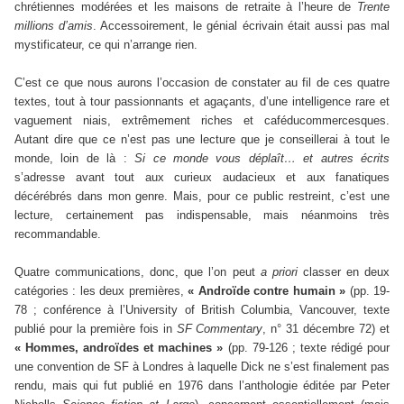
chrétiennes modérées et les maisons de retraite à l’heure de
Trente
millions d’amis
. Accessoirement, le génial écrivain était aussi pas mal
mystificateur, ce qui n’arrange rien.
C’est ce que nous aurons l’occasion de constater au fil de ces quatre
textes, tout à tour passionnants et agaçants, d’une intelligence rare et
vaguement niais, extrêmement riches et caféducommercesques.
Autant dire que ce n’est pas une lecture que je conseillerai à tout le
monde, loin de là :
Si ce monde vous déplaît… et autres écrits
s’adresse avant tout aux curieux audacieux et aux fanatiques
décérébrés dans mon genre. Mais, pour ce public restreint, c’est une
lecture, certainement pas indispensable, mais néanmoins très
recommandable.
Quatre communications, donc, que l’on peut
a priori
classer en deux
catégories : les deux premières,
« Androïde contre humain »
(pp. 19-
78 ; conférence à l’University of British Columbia, Vancouver, texte
publié pour la première fois in
SF Commentary
, n° 31 décembre 72) et
« Hommes, androïdes et machines »
(pp. 79-126 ; texte rédigé pour
une convention de SF à Londres à laquelle Dick ne s’est finalement pas
rendu, mais qui fut publié en 1976 dans l’anthologie éditée par Peter