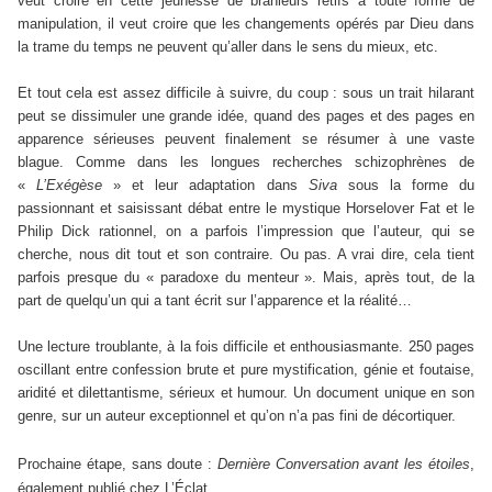
veut croire en cette jeunesse de branleurs rétifs à toute forme de
manipulation, il veut croire que les changements opérés par Dieu dans
la trame du temps ne peuvent qu’aller dans le sens du mieux, etc.
Et tout cela est assez difficile à suivre, du coup : sous un trait hilarant
peut se dissimuler une grande idée, quand des pages et des pages en
apparence sérieuses peuvent finalement se résumer à une vaste
blague. Comme dans les longues recherches schizophrènes de
«
L’Exégèse
» et leur adaptation dans
Siva
sous la forme du
passionnant et saisissant débat entre le mystique Horselover Fat et le
Philip Dick rationnel, on a parfois l’impression que l’auteur, qui se
cherche, nous dit tout et son contraire. Ou pas. A vrai dire, cela tient
parfois presque du « paradoxe du menteur ». Mais, après tout, de la
part de quelqu’un qui a tant écrit sur l’apparence et la réalité…
Une lecture troublante, à la fois difficile et enthousiasmante. 250 pages
oscillant entre confession brute et pure mystification, génie et foutaise,
aridité et dilettantisme, sérieux et humour. Un document unique en son
genre, sur un auteur exceptionnel et qu’on n’a pas fini de décortiquer.
Prochaine étape, sans doute :
Dernière Conversation avant les étoiles
,
également publié chez L’Éclat.