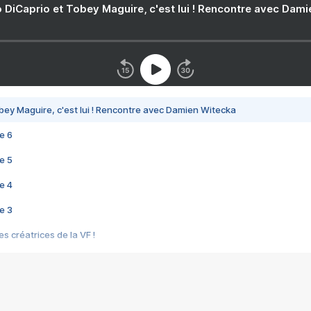
 DiCaprio et Tobey Maguire, c'est lui ! Rencontre avec Dam
bey Maguire, c'est lui ! Rencontre avec Damien Witecka
e 6
e 5
e 4
e 3
s créatrices de la VF !
e 2
e 1
e Mektoub My Love arrive enfin ! Rencontre avec Shaïn Boumedine et Sal