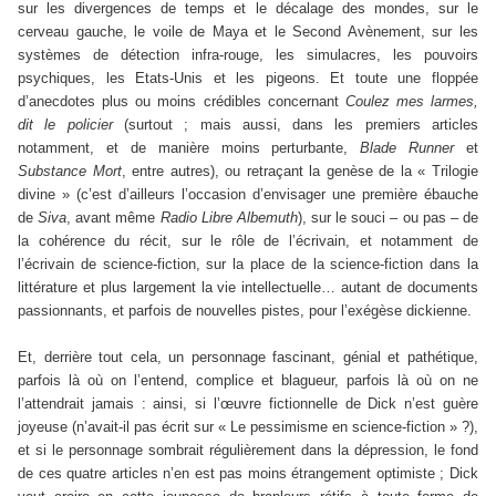
sur les divergences de temps et le décalage des mondes, sur le
cerveau gauche, le voile de Maya et le Second Avènement, sur les
systèmes de détection infra-rouge, les simulacres, les pouvoirs
psychiques, les Etats-Unis et les pigeons. Et toute une floppée
d’anecdotes plus ou moins crédibles concernant
Coulez mes larmes,
dit le policier
(surtout ; mais aussi, dans les premiers articles
notamment, et de manière moins perturbante,
Blade Runner
et
Substance Mort
, entre autres), ou retraçant la genèse de la « Trilogie
divine » (c’est d’ailleurs l’occasion d’envisager une première ébauche
de
Siva
, avant même
Radio Libre Albemuth
), sur le souci – ou pas – de
la cohérence du récit, sur le rôle de l’écrivain, et notamment de
l’écrivain de science-fiction, sur la place de la science-fiction dans la
littérature et plus largement la vie intellectuelle… autant de documents
passionnants, et parfois de nouvelles pistes, pour l’exégèse dickienne.
Et, derrière tout cela, un personnage fascinant, génial et pathétique,
parfois là où on l’entend, complice et blagueur, parfois là où on ne
l’attendrait jamais : ainsi, si l’œuvre fictionnelle de Dick n’est guère
joyeuse (n’avait-il pas écrit sur « Le pessimisme en science-fiction » ?),
et si le personnage sombrait régulièrement dans la dépression, le fond
de ces quatre articles n’en est pas moins étrangement optimiste ; Dick