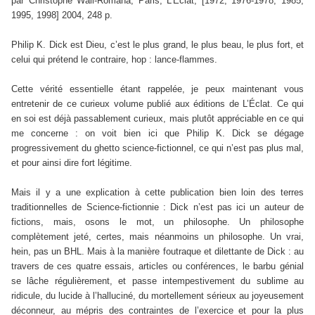
par Christophe Wall-Romana, Paris, L’Eclat, [1972, 1976-1978, 1985,
1995, 1998] 2004, 248 p.
Philip K. Dick est Dieu, c’est le plus grand, le plus beau, le plus fort, et
celui qui prétend le contraire, hop : lance-flammes.
Cette vérité essentielle étant rappelée, je peux maintenant vous
entretenir de ce curieux volume publié aux éditions de L’Éclat. Ce qui
en soi est déjà passablement curieux, mais plutôt appréciable en ce qui
me concerne : on voit bien ici que Philip K. Dick se dégage
progressivement du ghetto science-fictionnel, ce qui n’est pas plus mal,
et pour ainsi dire fort légitime.
Mais il y a une explication à cette publication bien loin des terres
traditionnelles de Science-fictionnie : Dick n’est pas ici un auteur de
fictions, mais, osons le mot, un philosophe. Un philosophe
complètement jeté, certes, mais néanmoins un philosophe. Un vrai,
hein, pas un BHL. Mais à la manière foutraque et dilettante de Dick : au
travers de ces quatre essais, articles ou conférences, le barbu génial
se lâche régulièrement, et passe intempestivement du sublime au
ridicule, du lucide à l’halluciné, du mortellement sérieux au joyeusement
déconneur, au mépris des contraintes de l’exercice et pour la plus