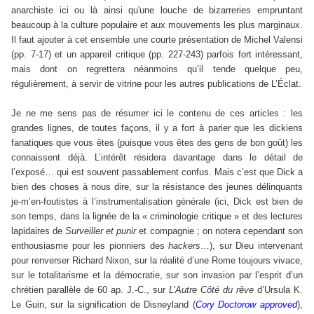
anarchiste ici ou là ainsi qu'une louche de bizarreries empruntant
beaucoup à la culture populaire et aux mouvements les plus marginaux.
Il faut ajouter à cet ensemble une courte présentation de Michel Valensi
(pp. 7-17) et un appareil critique (pp. 227-243) parfois fort intéressant,
mais dont on regrettera néanmoins qu’il tende quelque peu,
régulièrement, à servir de vitrine pour les autres publications de L’Éclat.
Je ne me sens pas de résumer ici le contenu de ces articles : les
grandes lignes, de toutes façons, il y a fort à parier que les dickiens
fanatiques que vous êtes (puisque vous êtes des gens de bon goût) les
connaissent déjà. L’intérêt résidera davantage dans le détail de
l’exposé… qui est souvent passablement confus. Mais c’est que Dick a
bien des choses à nous dire, sur la résistance des jeunes délinquants
je-m’en-foutistes à l’instrumentalisation générale (ici, Dick est bien de
son temps, dans la lignée de la « criminologie critique » et des lectures
lapidaires de
Surveiller et punir
et compagnie ; on notera cependant son
enthousiasme pour les pionniers des
hackers
…), sur Dieu intervenant
pour renverser Richard Nixon, sur la réalité d’une Rome toujours vivace,
sur le totalitarisme et la démocratie, sur son invasion par l’esprit d’un
chrétien parallèle de 60 ap. J.-C., sur
L’Autre Côté du rêve
d’Ursula K.
Le Guin, sur la signification de Disneyland (
Cory Doctorow approved
),