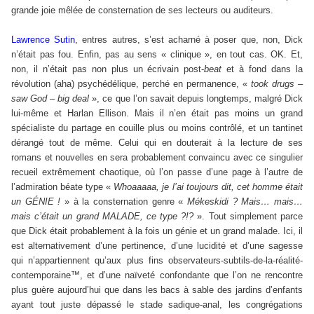
grande joie mêlée de consternation de ses lecteurs ou auditeurs.
Lawrence Sutin
, entres autres, s’est acharné à poser que, non, Dick
n’était pas fou. Enfin, pas au sens « clinique », en tout cas. OK. Et,
non, il n’était pas non plus un écrivain post-
beat
et à fond dans la
révolution (aha) psychédélique, perché en permanence, «
took drugs –
saw God – big deal
», ce que l’on savait depuis longtemps, malgré Dick
lui-même et Harlan Ellison. Mais il n’en était pas moins un grand
spécialiste du partage en couille plus ou moins contrôlé, et un tantinet
dérangé tout de même. Celui qui en douterait à la lecture de ses
romans et nouvelles en sera probablement convaincu avec ce singulier
recueil extrêmement chaotique, où l’on passe d’une page à l’autre de
l’admiration béate type «
Whoaaaaa, je l’ai toujours dit, cet homme était
un GÉNIE !
» à la consternation genre «
Mékeskidi ? Mais… mais…
mais c’était un grand MALADE, ce type ?!?
». Tout simplement parce
que Dick était probablement à la fois un génie et un grand malade. Ici, il
est alternativement d’une pertinence, d’une lucidité et d’une sagesse
qui n’appartiennent qu’aux plus fins observateurs-subtils-de-la-réalité-
contemporaine™, et d’une naïveté confondante que l’on ne rencontre
plus guère aujourd’hui que dans les bacs à sable des jardins d’enfants
ayant tout juste dépassé le stade sadique-anal, les congrégations