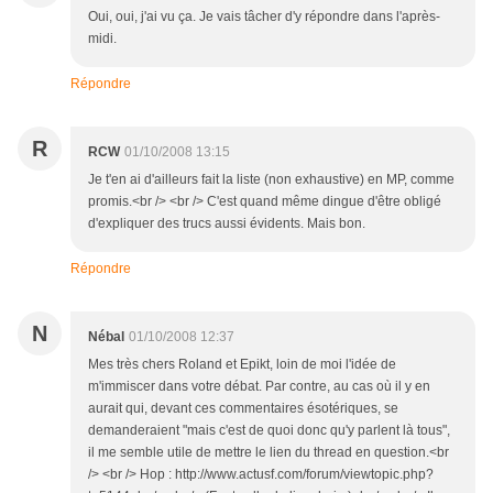
Oui, oui, j'ai vu ça. Je vais tâcher d'y répondre dans l'après-
midi.
Répondre
R
RCW
01/10/2008 13:15
Je t'en ai d'ailleurs fait la liste (non exhaustive) en MP, comme
promis.<br /> <br /> C'est quand même dingue d'être obligé
d'expliquer des trucs aussi évidents. Mais bon.
Répondre
N
Nébal
01/10/2008 12:37
Mes très chers Roland et Epikt, loin de moi l'idée de
m'immiscer dans votre débat. Par contre, au cas où il y en
aurait qui, devant ces commentaires ésotériques, se
demanderaient "mais c'est de quoi donc qu'y parlent là tous",
il me semble utile de mettre le lien du thread en question.<br
/> <br /> Hop : http://www.actusf.com/forum/viewtopic.php?