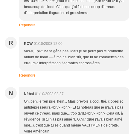
t=5144<br /> <br /> (Faut coller le lien, hein.)<br /> <br /> Il y a
beaucoup de flood. C'est que j'ai fait beaucoup d'erreurs
d'interprétation flagrantes et grossières.
Répondre
R
RCW
01/10/2008 12:00
Vas-y, Epikt, ne te gêne pas. Mais je ne peux pas te promettre
autant de flood — à moins, bien sûr, que tu ne commettes des
erreurs d'interprétation flagrantes et grossières.
Répondre
N
Nébal
01/10/2008 08:37
Oh, ben, je t'en prie, hein... Mais prévois alcool, thé, clopes et
antidépresseurs.<br /> <br /> (Et tu noteras que je n'avais pas
ouvert ce thread, mais que... trop tard.)<br /> <br /> Cela dit, à
l'évidence, si tu n'as pas aimé "L.G.M." (que j'avais bien aimé,
moi...), c'est que tu es quand même VACH'MENT de droite.
Voire Américain.