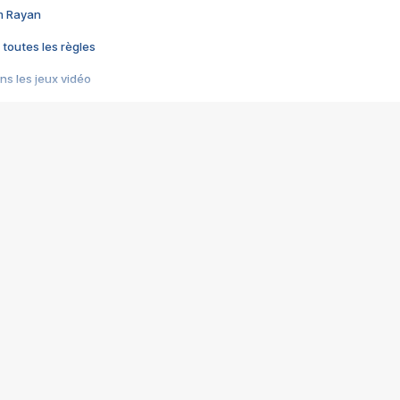
im Rayan
 toutes les règles
s les jeux vidéo
us choquant de Rockstar ? - Le scandale BULLY
e plus moche de Steam
du RÊVE tourne au CAUCHEMAR
pendant 8 heures
it… à tort
umiliés par un jeu vidéo
ire - Final Fantasy 8
ti un empire - Age of Empires
story DOFUS