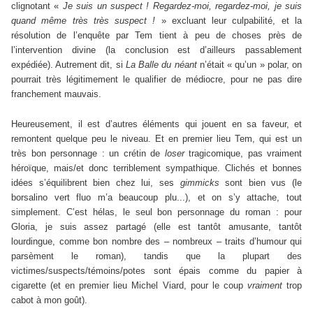
clignotant «
Je suis un suspect ! Regardez-moi, regardez-moi, je suis
quand même très très suspect !
» excluant leur culpabilité, et la
résolution de l’enquête par Tem tient à peu de choses près de
l’intervention divine (la conclusion est d’ailleurs passablement
expédiée). Autrement dit, si
La Balle du néant
n’était « qu’un » polar, on
pourrait très légitimement le qualifier de médiocre, pour ne pas dire
franchement mauvais.
Heureusement, il est d’autres éléments qui jouent en sa faveur, et
remontent quelque peu le niveau. Et en premier lieu Tem, qui est un
très bon personnage : un crétin de
loser
tragicomique, pas vraiment
héroïque, mais/et donc terriblement sympathique. Clichés et bonnes
idées s’équilibrent bien chez lui, ses
gimmicks
sont bien vus (le
borsalino vert fluo m’a beaucoup plu...), et on s’y attache, tout
simplement. C’est hélas, le seul bon personnage du roman : pour
Gloria, je suis assez partagé (elle est tantôt amusante, tantôt
lourdingue, comme bon nombre des – nombreux – traits d’humour qui
parsèment le roman), tandis que la plupart des
victimes/suspects/témoins/potes sont épais comme du papier à
cigarette (et en premier lieu Michel Viard, pour le coup
vraiment
trop
cabot à mon goût).