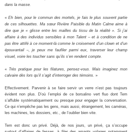
dans la masse.
«
Eh bien, pour le commun des mortels, je fais le plus souvent partie
de ces silhouettes. Ma sœur Rivière Paisible du Matin Calme aime à
dire que je « glisse entre les mailles du tissu de la réalité ». Si j’ai
affaire à des individus sensibles à mon Talent – et à condition de ne
pas être attifé à ce moment-là comme le croisement d’un clown et d’un
épouvantail –, je peux me faufiler parmi eux, traverser leur champ
visuel, voire les toucher sans qu’ils s’en rendent compte.
«
Très pratique pour les filatures, pensez-vous. Mais imaginez mon
calvaire dès lors qu’il s’agit d’interroger des témoins.
»
Effectivement. Parvenir à se faire servir un verre n’est pas toujours
évident non plus. D’où l’emploi de ce borsalino vert fluo dont Tem
s’affuble systématiquement ou presque pour engager la conversation.
Ce qui n’empêche pas les gens, mais aussi, étrangement, les caméras,
les machines, les dossiers, etc., de l’oublier bien vite.
Tem est donc un privé. Déjà, de nos jours, un privé, ça s’occupe
surtout d’affaires de fesses, à filer des amants volages notamment