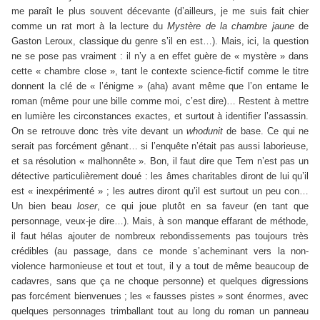
me paraît le plus souvent décevante (d’ailleurs, je me suis fait chier
comme un rat mort à la lecture du
Mystère de la chambre jaune
de
Gaston Leroux, classique du genre s’il en est…). Mais, ici, la question
ne se pose pas vraiment : il n’y a en effet guère de « mystère » dans
cette « chambre close », tant le contexte science-fictif comme le titre
donnent la clé de « l’énigme » (aha) avant même que l’on entame le
roman (même pour une bille comme moi, c’est dire)… Restent à mettre
en lumière les circonstances exactes, et surtout à identifier l’assassin.
On se retrouve donc très vite devant un
whodunit
de base. Ce qui ne
serait pas forcément gênant… si l’enquête n’était pas aussi laborieuse,
et sa résolution « malhonnête ». Bon, il faut dire que Tem n’est pas un
détective particulièrement doué : les âmes charitables diront de lui qu’il
est « inexpérimenté » ; les autres diront qu’il est surtout un peu con…
Un bien beau
loser
, ce qui joue plutôt en sa faveur (en tant que
personnage, veux-je dire…). Mais, à son manque effarant de méthode,
il faut hélas ajouter de nombreux rebondissements pas toujours très
crédibles (au passage, dans ce monde s’acheminant vers la non-
violence harmonieuse et tout et tout, il y a tout de même beaucoup de
cadavres, sans que ça ne choque personne) et quelques digressions
pas forcément bienvenues ; les « fausses pistes » sont énormes, avec
quelques personnages trimballant tout au long du roman un panneau