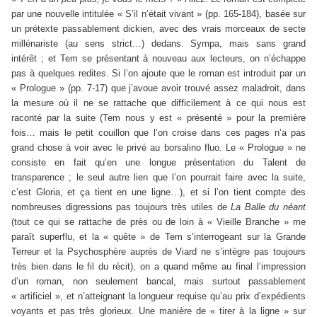
par une nouvelle intitulée « S’il n’était vivant » (pp. 165-184), basée sur
un prétexte passablement dickien, avec des vrais morceaux de secte
millénariste (au sens strict…) dedans. Sympa, mais sans grand
intérêt ; et Tem se présentant à nouveau aux lecteurs, on n’échappe
pas à quelques redites. Si l’on ajoute que le roman est introduit par un
« Prologue » (pp. 7-17) que j’avoue avoir trouvé assez maladroit, dans
la mesure où il ne se rattache que difficilement à ce qui nous est
raconté par la suite (Tem nous y est « présenté » pour la première
fois… mais le petit couillon que l’on croise dans ces pages n’a pas
grand chose à voir avec le privé au borsalino fluo. Le « Prologue » ne
consiste en fait qu’en une longue présentation du Talent de
transparence ; le seul autre lien que l’on pourrait faire avec la suite,
c’est Gloria, et ça tient en une ligne…), et si l’on tient compte des
nombreuses digressions pas toujours très utiles de
La Balle du néant
(tout ce qui se rattache de près ou de loin à « Vieille Branche » me
paraît superflu, et la « quête » de Tem s’interrogeant sur la Grande
Terreur et la Psychosphère auprès de Viard ne s’intègre pas toujours
très bien dans le fil du récit), on a quand même au final l’impression
d’un roman, non seulement bancal, mais surtout passablement
« artificiel », et n’atteignant la longueur requise qu’au prix d’expédients
voyants et pas très glorieux. Une manière de « tirer à la ligne » sur