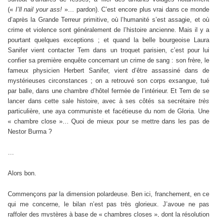
(«
I’ll nail your ass!
»… pardon). C’est encore plus vrai dans ce monde
d’après la Grande Terreur primitive, où l’humanité s’est assagie, et où
crime et violence sont généralement de l’histoire ancienne. Mais il y a
pourtant quelques exceptions ; et quand la belle bourgeoise Laura
Sanifer vient contacter Tem dans un troquet parisien, c’est pour lui
confier sa première enquête concernant un crime de sang : son frère, le
fameux physicien Herbert Sanifer, vient d’être assassiné dans de
mystérieuses circonstances ; on a retrouvé son corps exsangue, tué
par balle, dans une chambre d’hôtel fermée de l’intérieur. Et Tem de se
lancer dans cette sale histoire, avec à ses côtés sa secrétaire
très
particulière, une aya communiste et facétieuse du nom de Gloria. Une
« chambre close »… Quoi de mieux pour se mettre dans les pas de
Nestor Burma ?
…
Alors bon.
Commençons par la dimension polardeuse. Ben ici, franchement, en ce
qui me concerne, le bilan n’est pas très glorieux. J’avoue ne pas
raffoler des mystères à base de « chambres closes », dont la résolution