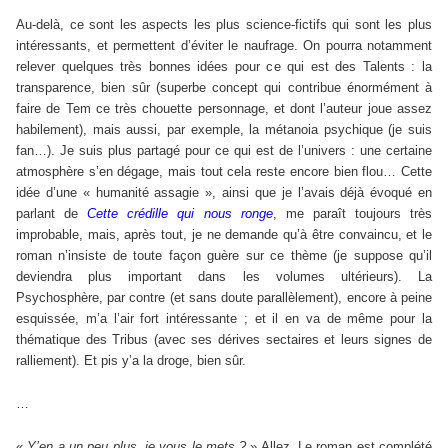
Au-delà, ce sont les aspects les plus science-fictifs qui sont les plus
intéressants, et permettent d’éviter le naufrage. On pourra notamment
relever quelques très bonnes idées pour ce qui est des Talents : la
transparence, bien sûr (superbe concept qui contribue énormément à
faire de Tem ce très chouette personnage, et dont l’auteur joue assez
habilement), mais aussi, par exemple, la métanoia psychique (je suis
fan…). Je suis plus partagé pour ce qui est de l’univers : une certaine
atmosphère s’en dégage, mais tout cela reste encore bien flou… Cette
idée d’une « humanité assagie », ainsi que je l’avais déjà évoqué en
parlant de
Cette crédille qui nous ronge
, me paraît toujours très
improbable, mais, après tout, je ne demande qu’à être convaincu, et le
roman n’insiste de toute façon guère sur ce thème (je suppose qu’il
deviendra plus important dans les volumes ultérieurs). La
Psychosphère, par contre (et sans doute parallèlement), encore à peine
esquissée, m’a l’air fort intéressante ; et il en va de même pour la
thématique des Tribus (avec ses dérives sectaires et leurs signes de
ralliement). Et pis y’a la droge, bien sûr.
…
«
Y’en a un peu plus, je vous le mets ?
» Allez. Le roman est complété