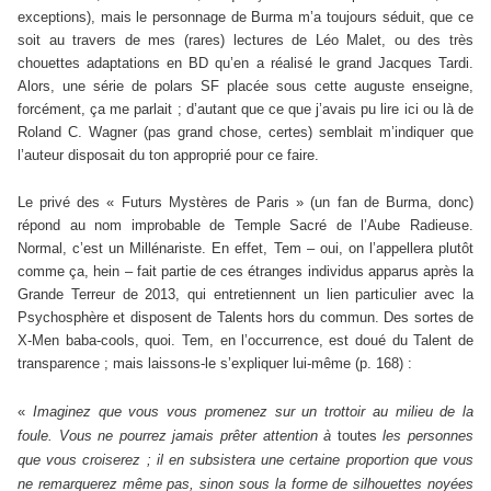
exceptions), mais le personnage de Burma m’a toujours séduit, que ce
soit au travers de mes (rares) lectures de Léo Malet, ou des très
chouettes adaptations en BD qu’en a réalisé le grand Jacques Tardi.
Alors, une série de polars SF placée sous cette auguste enseigne,
forcément, ça me parlait ; d’autant que ce que j’avais pu lire ici ou là de
Roland C. Wagner (pas grand chose, certes) semblait m’indiquer que
l’auteur disposait du ton approprié pour ce faire.
Le privé des « Futurs Mystères de Paris » (un fan de Burma, donc)
répond au nom improbable de Temple Sacré de l’Aube Radieuse.
Normal, c’est un Millénariste. En effet, Tem – oui, on l’appellera plutôt
comme ça, hein – fait partie de ces étranges individus apparus après la
Grande Terreur de 2013, qui entretiennent un lien particulier avec la
Psychosphère et disposent de Talents hors du commun. Des sortes de
X-Men baba-cools, quoi. Tem, en l’occurrence, est doué du Talent de
transparence ; mais laissons-le s’expliquer lui-même (p. 168) :
«
Imaginez que vous vous promenez sur un trottoir au milieu de la
foule. Vous ne pourrez jamais prêter attention à
toutes
les personnes
que vous croiserez ; il en subsistera une certaine proportion que vous
ne remarquerez même pas, sinon sous la forme de silhouettes noyées