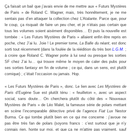
Ça faisait un bail que j’avais envie de me mettre aux « Futurs Mystères
de Paris » de Roland C. Wagner, mais, très honnêtement, je ne me
sentais pas d’en attaquer la collection chez L’Atalante. Parce que, pour
le coup, ça risquait de faire un peu cher, et je n’étais pas certain que
tous les volumes soient aisément disponibles… Et puis la nouvelle est
tombée : « Les Futurs Mystères de Paris » allaient enfin être repris en
poche, chez J’ai lu. Joie ! Le premier tome,
La Balle du néant
, est donc
sorti tout récemment (dans la foulée de la réédition du très bon
L.G.M.
;
à croire que Roland C. Wagner porte à lui seul ou presque les sorties
SF chez J’ai lu… qui trouve même le moyen de caler des pubs pour
ses sorties
fantasy
en fin de volume ; ce qui, dans un sens, est plutôt
comique) ; c’était l’occasion ou jamais. Hop.
« Les Futurs Mystères de Paris », donc. Le lien avec
Les Mystères de
Paris
d’Eugène Sue est plutôt ténu : « feuilleton », avec un aspect
social, sans doute… On cherchera plutôt du côté des « Nouveaux
Mystères de Paris » de Léo Malet, la fameuse série de polars mettant
en scène l’incomparable détective privé de l’agence
Fiat Lux
Nestor
Burma. Ce qui tombe plutôt bien en ce qui me concerne : j’avoue ne
pas être très fan de polars (soyons francs : c’est surtout que je n’y
connais rien, honte sur moi, et que ça ne m'attire pas vraiment, sauf