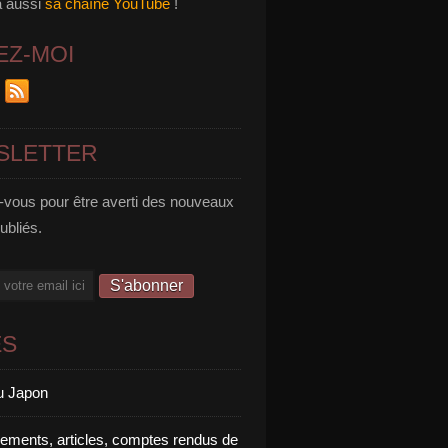
a aussi
sa chaîne YouTube
!
EZ-MOI
SLETTER
vous pour être averti des nouveaux
publiés.
ES
u Japon
rements, articles, comptes rendus de