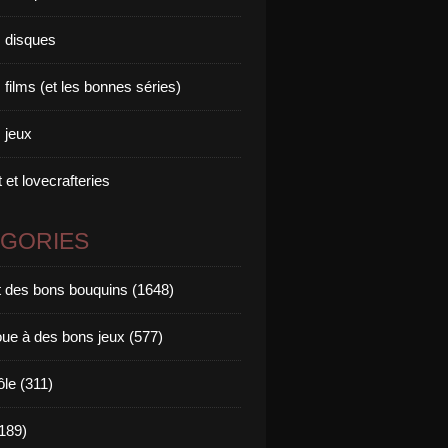
 disques
films (et les bonnes séries)
 jeux
 et lovecrafteries
ÉGORIES
it des bons bouquins (1648)
oue à des bons jeux (577)
ôle (311)
189)