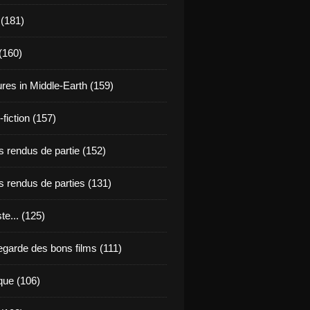
 (181)
(160)
res in Middle-Earth (159)
fiction (157)
 rendus de partie (152)
 rendus de parties (131)
ste... (125)
egarde des bons films (111)
que (106)