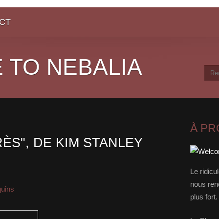
CT
 TO NEBALIA
À P
RÈS", DE KIM STANLEY
Le ridicu
nous rend
quins
plus for