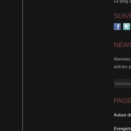
Le Blog 
SUIV
NEW
Abonnez-
articles 
Email
PAG
Autour d
Enregist