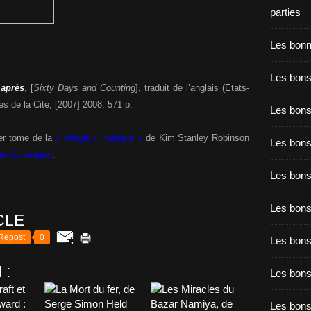
parties
Les bon
Les bons
 après
, [
Sixty Days and Counting
], traduit de l’anglais (Etats-
s de la Cité, [2007] 2008, 571 p.
Les bons
er tome de la
« trilogie climatique »
de Kim Stanley Robinson
Les bons
fard Cosmique
.
Les bons
Les bon
CLE
Repost
0
Les bon
 :
Les bons
Les bon