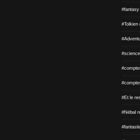
#fantasy
#Tolkien 
#Adventu
#science-
#comptes
#comptes
#Et le re
#Nébal r
#fantasti