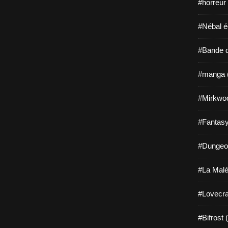
#horreur
#Nébal é
#Bande d
#manga 
#Mirkwo
#Fantasy
#Dungeo
#La Malé
#Lovecra
#Bifrost 