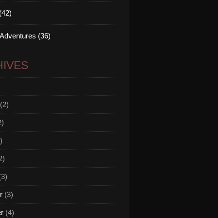
(42)
 Adventures (36)
IVES
(2)
2)
)
2)
(3)
r
(3)
er
(4)