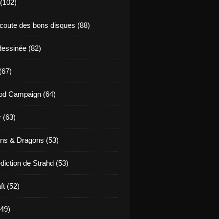
 (102)
coute des bons disques (88)
essinée (82)
(67)
od Campaign (64)
 (63)
ns & Dragons (53)
diction de Strahd (53)
ft (52)
(49)