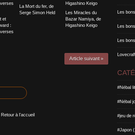
La Mort du fer, de
Les bons
Serge Simon Held
Les Miracles du
t et
Bazar Namiya, de
ward :
Higashino Keigo
Les bons 
overses
Les bons
Lovecraft
Article suivant »
CAT
#Nébal l
#Nébal j
Retour à l'accueil
#jeu de r
#Japon (