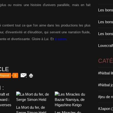
plus ou moins une histoire d'univers parallèle, mais en fait
Les bons
Les bons 
i contient tout ce que l'on aime dans les productions les plus
 d'inventivité et d'érudition, qui servent une narration fluide,
Les bons
gente et divertissante. Gloire à Lui.
Et
à suivre
.
Lovecraft
CAT
CLE
#Nébal l
Repost
0
#Nébal j
 :
#jeu de r
La Mort du fer, de
#Japon (
Serge Simon Held
Les Miracles du