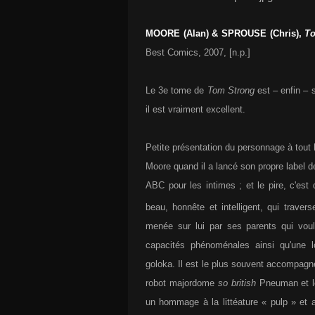
MOORE (Alan) & SPROUSE (Chris),
T
Best Comics, 2007, [n.p.]
Le 3e tome de
Tom Strong
est – enfin – 
il est vraiment excellent.
Petite présentation du personnage à tout
Moore quand il a lancé son propre labe
ABC pour les intimes ; et le pire, c'est q
beau, honnête et intelligent, qui traver
menée sur lui par ses parents qui voul
capacités phénoménales ainsi qu'une 
goloka. Il est le plus souvent accompagn
robot majordome
so british
Pneuman et le
un hommage à la littéature « pulp » et