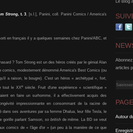
Le Blog 
om Strong
, t. 3
, [s.l.], Panini, coll. Panini Comics / America's
SUIV
sorti en français il y a quelques semaines chez Panini/ABC, et
NEW
Abonnez-
 hasard ? Tom Strong est un des héros créés par le génial Alan
articles 
l de comics, modestement dénommé America's Best Comics (ou
u'il a raison, le bougre). C'est un héros « archétypal », fort,
Email
e
se tout le XX
siècle. Fruit d'une expérience « scientifique »
aient en faire un surhomme, il a effectivement acquis des
PAG
longévité impressionnante en consommant de la racine de
é dans ses aventures par sa femme Dhalua, leur fille Tesla, le
Autour d
 gorille parlant Samson,
so british
de même. La BD se veut
 aux
comics
de « l'âge d'or » (un peu à la manière de ce que
Enregist