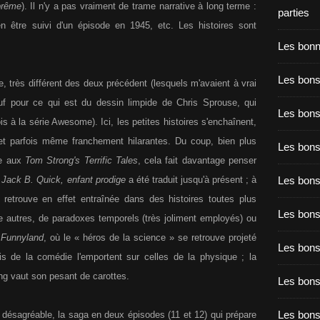
rême
). Il n'y a pas vraiment de trame narrative à long terme :
parties
n être suivi d'un épisode en 1945, etc. Les histoires sont
Les bon
Les bons
e, très différent des deux précédent (lesquels m'avaient à vrai
uf pour ce qui est du dessin limpide de Chris Sprouse, qui
Les bons
 à la série Awesome). Ici, les petites histoires s'enchaînent,
et parfois même franchement hilarantes. Du coup, bien plus
Les bons
e aux
Tom Strong's Terrific Tales
, cela fait davantage penser
Les bons
l
Jack B. Quick, enfant prodige
a été traduit jusqu'à présent ; à
 retrouve en effet entraînée dans des histoires toutes plus
Les bon
e autres, de paradoxes temporels (très joliment employés) ou
t
Funnyland
, où le « héros de la science » se retrouve projeté
Les bon
 de la comédie l'emportent sur celles de la physique ; la
ng vaut son pesant de carottes.
Les bons
Les bon
f désagréable, la saga en deux épisodes (11 et 12) qui prépare