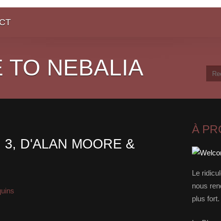
CT
 TO NEBALIA
À P
. 3, D'ALAN MOORE &
Le ridicu
nous rend
quins
plus for