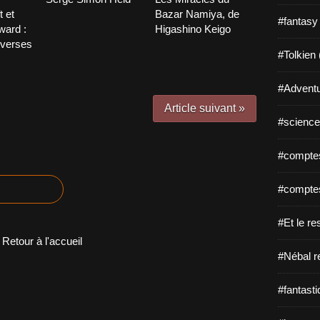
t et
Bazar Namiya, de
#fantasy
ward :
Higashino Keigo
overses
#Tolkien 
#Adventu
Article suivant »
#science-
#comptes
#comptes
#Et le re
Retour à l'accueil
#Nébal r
#fantasti