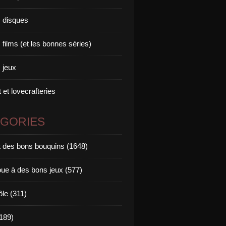
 disques
films (et les bonnes séries)
 jeux
 et lovecrafteries
ÉGORIES
it des bons bouquins (1648)
oue à des bons jeux (577)
ôle (311)
189)