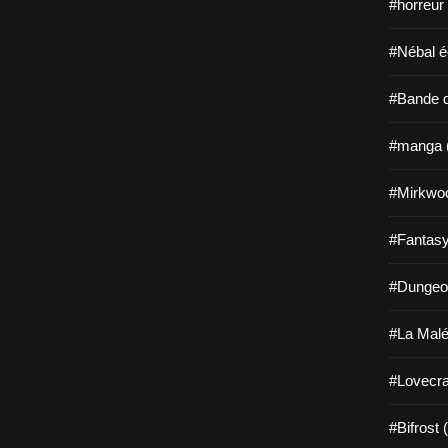
#horreur
#Nébal é
#Bande d
#manga 
#Mirkwo
#Fantasy
#Dungeo
#La Malé
#Lovecra
#Bifrost 