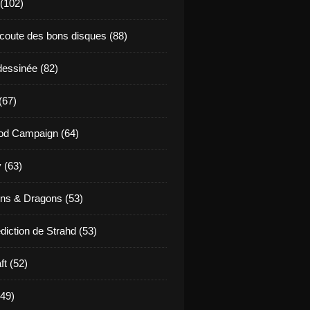
 (102)
coute des bons disques (88)
essinée (82)
(67)
od Campaign (64)
 (63)
ns & Dragons (53)
diction de Strahd (53)
ft (52)
(49)