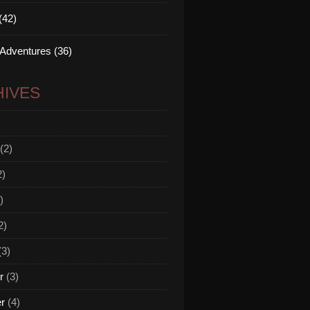
(42)
 Adventures (36)
IVES
(2)
2)
)
2)
(3)
r
(3)
er
(4)