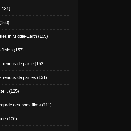
 (181)
(160)
res in Middle-Earth (159)
fiction (157)
 rendus de partie (152)
 rendus de parties (131)
ste... (125)
egarde des bons films (111)
que (106)