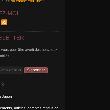
a aussi
sa chaîne YouTube
!
EZ-MOI
SLETTER
vous pour être averti des nouveaux
publiés.
ES
u Japon
rements, articles, comptes rendus de