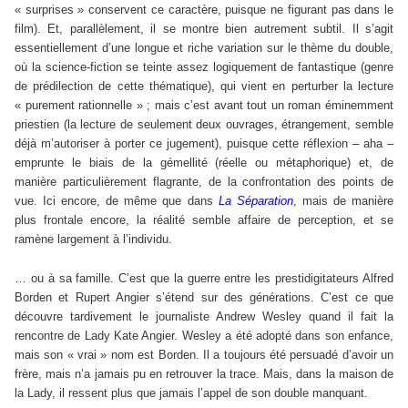
« surprises » conservent ce caractère, puisque ne figurant pas dans le
film). Et, parallèlement, il se montre bien autrement subtil. Il s’agit
essentiellement d’une longue et riche variation sur le thème du double,
où la science-fiction se teinte assez logiquement de fantastique (genre
de prédilection de cette thématique), qui vient en perturber la lecture
« purement rationnelle » ; mais c’est avant tout un roman éminemment
priestien (la lecture de seulement deux ouvrages, étrangement, semble
déjà m’autoriser à porter ce jugement), puisque cette réflexion – aha –
emprunte le biais de la gémellité (réelle ou métaphorique) et, de
manière particulièrement flagrante, de la confrontation des points de
vue. Ici encore, de même que dans
La Séparation
, mais de manière
plus frontale encore, la réalité semble affaire de perception, et se
ramène largement à l’individu.
… ou à sa famille. C’est que la guerre entre les prestidigitateurs Alfred
Borden et Rupert Angier s’étend sur des générations. C’est ce que
découvre tardivement le journaliste Andrew Wesley quand il fait la
rencontre de Lady Kate Angier. Wesley a été adopté dans son enfance,
mais son « vrai » nom est Borden. Il a toujours été persuadé d’avoir un
frère, mais n’a jamais pu en retrouver la trace. Mais, dans la maison de
la Lady, il ressent plus que jamais l’appel de son double manquant.