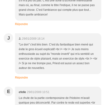
s'il m'a plu ou pas. C'est une sorte d'uchronie intéressante
mais où, au final, comme le titre l'indique, il ne se passe pas
grand chose. C'est l'ambiance qui compte plus que tout...
Mais quelle ambiance!
Répondre
J
J.
29/01/2009 16:14
"Le don" c'est très bien. C'est du fantastique bien mené qui
évite le gros écueil explicatif.<br /> <br /> Je suis moins
enthousiaste au sujet du "monde inverti" qui m'a semblé un
exercice de style plaisant, mais un exercice de style.<br /> <br
/> Si je ne me trompe pas, Priest est aussi un assez bon
auteur de nouvelles.
Répondre
E
efelle
29/01/2009 10:51
La chute de la partie contemporaine de l'histoire m'avait
quelque peu déconcerté. Par contre le reste est superbe.<br