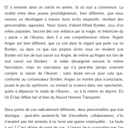
Et il remonte ainsi un siècle en arrière, là où tout a commencé. La
rivalité entre deux jeunes prestidigitateurs, bien différents, que nous
verrons se développer à travers leurs écrits respectifs, révélant des
personnalités opposées. Nous lisons d’abord Alfred Borden, issu d’un
milieu populaire, fasciné dès son enfance par la magie, et théoricien du
« pacte » de l’illusion, dont il a une compréhension intime. Rupert
Angier est bien différent, que ce soit dans le regard que porte sur lui
Borden, ou dans ce que ses propres écrits nous en révèlent (car
Borden est loin de tout savoir sur Angier, de même qu’Angier est loin de
tout savoir sur Borden) : le noble désargenté ressent la même
fascination, mais en spectateur qui n’a peut-être jamais vraiment
compris la nature de l’illusion ; sans doute est-ce pour cela que,
confronté au conservateur Borden, Angier se montre plus iconoclaste,
jouant le jeu du spiritisme, ou invitant la science dans ses spectacles,
quitte à dépasser le stade de l’illusion… ou à la mettre en abyme. En
Un Éclair diffère bel et bien du Nouvel Homme Transporté.
Deux points de vue radicalement différents, deux personnalités que tout
distingue ; peut-être auraient-ils fait d’excellents collaborateurs, s’ils
n’avaient pas été amenés à se livrer une guerre impitoyable… La faute
à qui ? C’est affaire de point de vue, à l’instar de la sympathie que l’on