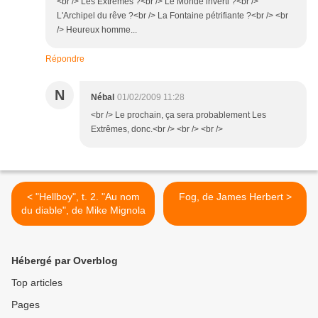
<br /> Les Extrêmes ?<br /> Le Monde inverti ?<br />
L'Archipel du rêve ?<br /> La Fontaine pétrifiante ?<br /> <br
/> Heureux homme...
Répondre
N
Nébal
01/02/2009 11:28
<br /> Le prochain, ça sera probablement Les
Extrêmes, donc.<br /> <br /> <br />
< "Hellboy", t. 2. "Au nom
Fog, de James Herbert >
du diable", de Mike Mignola
Hébergé par Overblog
Top articles
Pages