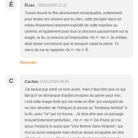
É
ÉLias_
05/02/2009 12:11
J'avais trouvé le film absolument remarquable, notamment
pour toutes les raisons que tu cites, cette plongée dans un
milieu finalement rarement exploité de cette manière au
cinéma, et également pour tout ce discours passionnant sur la
magie, la foi, la science et l'impossible.<br /> <br /> Je m'étais
déjà laissé convaincre que le bouquin valait la peine. Tu
viens de me le rappeler.<br /> <br /> É.
Répondre
C
Cachou
31/01/2009 08:40
J'ai beaucoup aimé ce livre aussi, mais il faut dire que ce qui
fait qu'il se démarque d'autres lectures du genre pour moi,
c'est cette image forte qui me reste en tête: (en essayant de
ne rien dévoiler de l'intrigue) je pense au "tombeau familial" à
la fin, avec "ce" qui s'y trouve... Je dois dire que ce passage
m'avait fortement perturbée...<br /> <br /> De Priest, je n'ai
(pour l'instant) lu aussi que "Une femme Sans Histoire", qui
m'a lui aussi marquée mais dont je serais incapable de dire