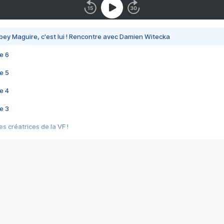
bey Maguire, c'est lui ! Rencontre avec Damien Witecka
e 6
e 5
e 4
e 3
s créatrices de la VF !
e 2
e 1
e Mektoub My Love arrive enfin ! Rencontre avec Shaïn Boumedine et Sal
i : après Toni en famille
elle réalise le bouleversant Dites lui que je l'aime