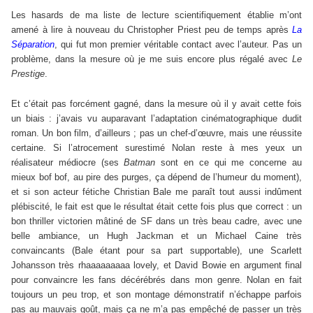
Les hasards de ma liste de lecture scientifiquement établie m’ont
amené à lire à nouveau du Christopher Priest peu de temps après
La
Séparation
, qui fut mon premier véritable contact avec l’auteur. Pas un
problème, dans la mesure où je me suis encore plus régalé avec
Le
Prestige
.
Et c’était pas forcément gagné, dans la mesure où il y avait cette fois
un biais : j’avais vu auparavant l’adaptation cinématographique dudit
roman. Un bon film, d’ailleurs ; pas un chef-d’œuvre, mais une réussite
certaine. Si l’atrocement surestimé Nolan reste à mes yeux un
réalisateur médiocre (ses
Batman
sont en ce qui me concerne au
mieux bof bof, au pire des purges, ça dépend de l’humeur du moment),
et si son acteur fétiche Christian Bale me paraît tout aussi indûment
plébiscité, le fait est que le résultat était cette fois plus que correct : un
bon thriller victorien mâtiné de SF dans un très beau cadre, avec une
belle ambiance, un Hugh Jackman et un Michael Caine très
convaincants (Bale étant pour sa part supportable), une Scarlett
Johansson très rhaaaaaaaaa lovely, et David Bowie en argument final
pour convaincre les fans décérébrés dans mon genre. Nolan en fait
toujours un peu trop, et son montage démonstratif n’échappe parfois
pas au mauvais goût, mais ça ne m’a pas empêché de passer un très