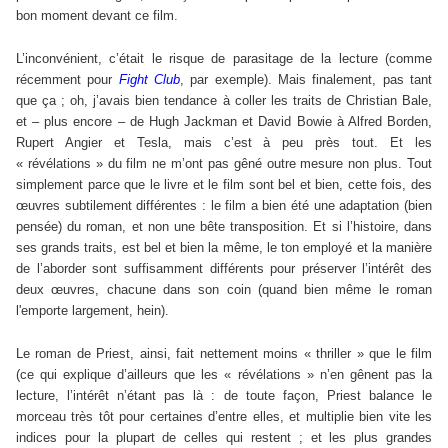
bon moment devant ce film.
L’inconvénient, c’était le risque de parasitage de la lecture (comme
récemment pour
Fight Club
, par exemple). Mais finalement, pas tant
que ça ; oh, j’avais bien tendance à coller les traits de Christian Bale,
et – plus encore – de Hugh Jackman et David Bowie à Alfred Borden,
Rupert Angier et Tesla, mais c’est à peu près tout. Et les
« révélations » du film ne m’ont pas gêné outre mesure non plus. Tout
simplement parce que le livre et le film sont bel et bien, cette fois, des
œuvres subtilement différentes : le film a bien été une adaptation (bien
pensée) du roman, et non une bête transposition. Et si l’histoire, dans
ses grands traits, est bel et bien la même, le ton employé et la manière
de l’aborder sont suffisamment différents pour préserver l’intérêt des
deux œuvres, chacune dans son coin (quand bien même le roman
l'emporte largement, hein).
Le roman de Priest, ainsi, fait nettement moins « thriller » que le film
(ce qui explique d’ailleurs que les « révélations » n’en gênent pas la
lecture, l’intérêt n’étant pas là : de toute façon, Priest balance le
morceau très tôt pour certaines d’entre elles, et multiplie bien vite les
indices pour la plupart de celles qui restent ; et les plus grandes