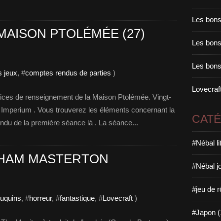
Les bons
 MAISON PTOLÉMÉE (27)
Les bons 
Les bons
s jeux
, #
comptes rendus de parties
)
Lovecraft
rvices de renseignement de la Maison Ptolémée. Vingt-
Imperium . Vous trouverez les éléments concernant la
CAT
ndu de la première séance là . La séance...
#Nébal l
AHAM MASTERTON
#Nébal j
#jeu de r
ouquins
, #
horreur
, #
fantastique
, #
Lovecraft
)
#Japon (