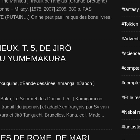
 Manitou ], traduit de l’anglais (Grande-Bretagne)
onne – Milady, [1975, 2007] 2009, 380 p. PAS
#fantasy
TAIN…) On ne peut pas lire que des bons livres,
#Tolkien 
#Adventu
UX, T. 5, DE JIRÔ
#science-
AKU YUMEMAKURA
#comptes
#comptes
 bouquins
, #
Bande dessinée
, #
manga
, #
Japon
)
#Et le re
u, Le Sommet des D ieux, t. 5 , [ Kamigami no
raduit [du japonais] et adapté en français par Sylvain
#Nébal r
a et Jirô Taniguchi, Bruxelles, Kana, coll. Made...
#fantasti
 RUES DE ROME, DE MARI