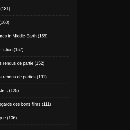
 (181)
(160)
res in Middle-Earth (159)
fiction (157)
 rendus de partie (152)
 rendus de parties (131)
ste... (125)
egarde des bons films (111)
que (106)