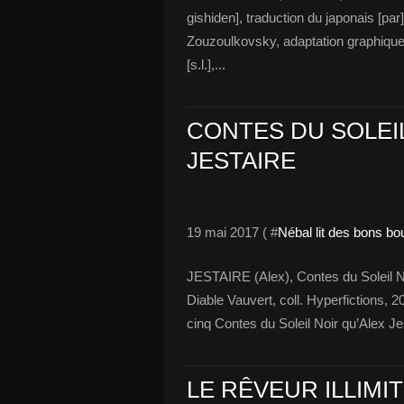
gishiden], traduction du japonais [par
Zouzoulkovsky, adaptation graphique
[s.l.],...
CONTES DU SOLEIL
JESTAIRE
19 mai 2017 ( #
Nébal lit des bons bo
JESTAIRE (Alex), Contes du Soleil Noi
Diable Vauvert, coll. Hyperfictions,
cinq Contes du Soleil Noir qu’Alex J
LE RÊVEUR ILLIMIT