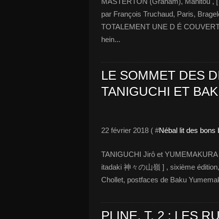
MASTERTON (Graham), Manitou , [ The
par François Truchaud, Paris, Bragel
TOTALEMENT UNE D É COUVERTE (PU
hein...
LE SOMMET DES DIE
TANIGUCHI ET B
22 février 2018 ( #
Nébal lit des bons
TANIGUCHI Jirô et YUMEMAKURA Bak
itadaki 神々の山嶺 ] , sixième édition, t
Chollet, postfaces de Baku Yumemakur
PLINE, T. 2 : LES