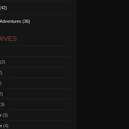
(42)
 Adventures (36)
IVES
(2)
2)
)
2)
(3)
r
(3)
er
(4)