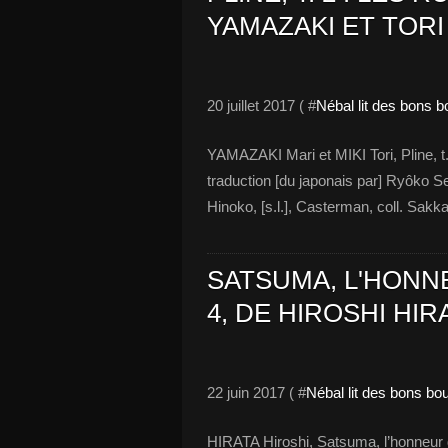
YAMAZAKI ET TORI 
20 juillet 2017 ( #
Nébal lit des bons 
YAMAZAKI Mari et MIKI Tori, Pline, 
traduction [du japonais par] Ryôko S
Hinoko, [s.l.], Casterman, coll. Sak
SATSUMA, L'HONNE
4, DE HIROSHI HIR
22 juin 2017 ( #
Nébal lit des bons bo
HIRATA Hiroshi, Satsuma, l’honneu