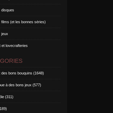
 disques
films (et les bonnes séries)
 jeux
 et lovecrafteries
ÉGORIES
it des bons bouquins (1648)
oue à des bons jeux (577)
ôle (311)
189)