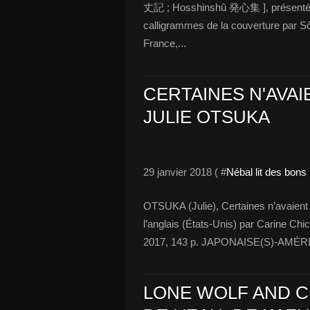
丈記 ; Hosshinshû 発心集 ], présentés et
calligrammes de la couverture par Sô
France,...
CERTAINES N'AVAI
JULIE OTSUKA
29 janvier 2018 ( #
Nébal lit des bons
OTSUKA (Julie), Certaines n’avaient j
l’anglais (États-Unis) par Carine Chi
2017, 143 p. JAPONAISE(S)-AMÉRICA
LONE WOLF AND CUB