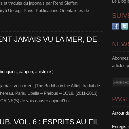
Le Blog 
 traduits du japonais par René Sieffert,
ryû Uesugi, Paris, Publications Orientalistes de
SUIV
ENT JAMAIS VU LA MER, DE
NEW
Abonnez-
articles 
 bouquins
, #
Japon
, #
histoire
)
Email
amais vu la mer , [The Buddha in the Attic], traduit de
chereau, Paris, Libella – Phébus – 10/18, [2011-2013]
PAG
INE(S) Je vais causer aujourd’hui...
Autour d
, VOL. 6 : ESPRITS AU FIL
Enregist