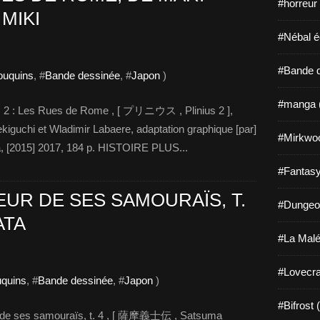
#horreur
MIKI
#Nébal é
#Bande d
bouquins
, #
Bande dessinée
, #
Japon
)
#manga 
t. 2 : Les Rues de Rome , [ プリニウス , Plinius 2 ],
ekiguchi et Wladimir Labaere, adaptation graphique [par]
#Mirkwo
ka, [2015] 2017, 184 p. HISTOIRE PLUS...
#Fantasy
UR DE SES SAMOURAÏS, T.
#Dungeo
ATA
#La Malé
#Lovecra
uquins
, #
Bande dessinée
, #
Japon
)
#Bifrost 
r de ses samouraïs, t. 4 , [ 薩摩義士伝 , Satsuma