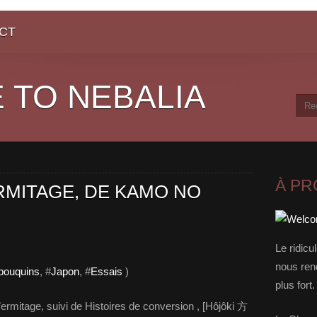
CT
 TO NEBALIA
À P
RMITAGE, DE KAMO NO
Le ridicu
nous rend
 bouquins
, #
Japon
, #
Essais
)
plus for
itage, suivi de Histoires de conversion , [Hôjôki 方