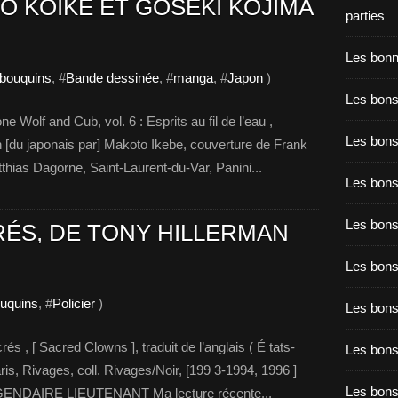
UO KOIKE ET GOSEKI KOJIMA
parties
Les bon
 bouquins
, #
Bande dessinée
, #
manga
, #
Japon
)
Les bons
olf and Cub, vol. 6 : Esprits au fil de l’eau ,
Les bons
du japonais par] Makoto Ikebe, couverture de Frank
tthias Dagorne, Saint-Laurent-du-Var, Panini...
Les bons
Les bons
ÉS, DE TONY HILLERMAN
Les bon
ouquins
, #
Policier
)
Les bon
, [ Sacred Clowns ], traduit de l’anglais ( É tats-
Les bons
ris, Rivages, coll. Rivages/Noir, [199 3-1994, 1996 ]
Les bon
GENDAIRE LIEUTENANT Ma lecture récente...