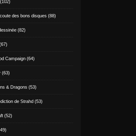
 (102)
coute des bons disques (88)
essinée (82)
(67)
od Campaign (64)
 (63)
ns & Dragons (53)
diction de Strahd (53)
ft (52)
(49)