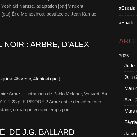
] Yoshiaki Naruse, adaptation [par] Vincent
#Essais 
 [par] Éric Montesinos, postface de Jean Karnac,
#Eriador
ARCH
 NOIR : ARBRE, D'ALEX
2026
Juillet
Juin
(
uquins
, #
horreur
, #
fantastique
)
Mai
(2
r : Arbre , illustrations de Pablo Melchor, Vauvert, Au
Avril
(
 2017, 1 23 p. É PISODE 2 Arbre est le deuxième des
estaire, remarqué en son temps pour...
Mars
Févrie
É, DE J.G. BALLARD
Janvi