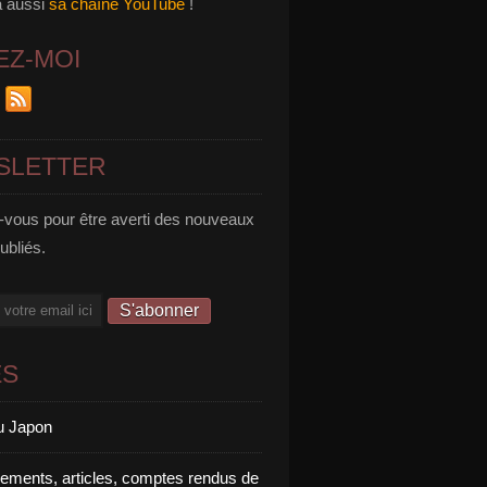
a aussi
sa chaîne YouTube
!
EZ-MOI
SLETTER
vous pour être averti des nouveaux
publiés.
ES
u Japon
rements, articles, comptes rendus de