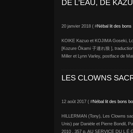
DE L'EAU, DE KAZ
20 janvier 2018 ( #
Nébal lit des bons
KOIKE Kazuo et KOJIMA Goseki, Lone W
[Kozure Ôkami 子連れ狼 ], traduction [
Miller et Lynn Varley, postface de Ma
LES CLOWNS SACR
12 août 2017 ( #
Nébal lit des bons b
HILLERMAN (Tony), Les Clowns sacrés 
Unis) par Danièle et Pierre Bondil, Pa
2010 , 357 p. AU SERVICE DU L É 